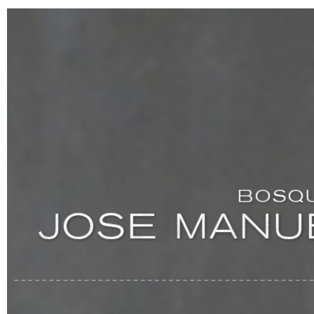
B
O
S
Q
J
O
S
É
M
A
N
U