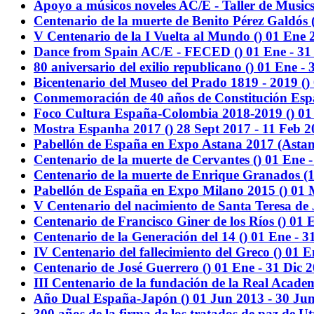
Apoyo a músicos noveles AC/E - Taller de Music
Centenario de la muerte de Benito Pérez Galdós 
V Centenario de la I Vuelta al Mundo
()
01 Ene 2
Dance from Spain AC/E - FECED
()
01 Ene - 31
80 aniversario del exilio republicano
()
01 Ene - 
Bicentenario del Museo del Prado 1819 - 2019
()
Conmemoración de 40 años de Constitución Esp
Foco Cultura España-Colombia 2018-2019
()
01
Mostra Espanha 2017
()
28 Sept 2017 - 11 Feb 
Pabellón de España en Expo Astana 2017
(Astan
Centenario de la muerte de Cervantes
()
01 Ene -
Centenario de la muerte de Enrique Granados (
Pabellón de España en Expo Milano 2015
()
01 
V Centenario del nacimiento de Santa Teresa de 
Centenario de Francisco Giner de los Ríos
()
01 E
Centenario de la Generación del 14
()
01 Ene - 3
IV Centenario del fallecimiento del Greco
()
01 E
Centenario de José Guerrero
()
01 Ene - 31 Dic 
III Centenario de la fundación de la Real Acad
Año Dual España-Japón
()
01 Jun 2013 - 30 Ju
300 años de la firma de los tratados de paz de U