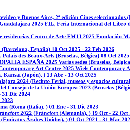
video y Buenos Aires, 2ª edición
Cines seleccionados 
 Guadalajara 2025
FIL, Feria Internacional del Libro
e residencias Centro de Arte FMJJ 2025
Fundación Ma
 (Barcelona, España)
10 Oct 2025 - 22 Feb 2026
. Palais des Beaux-Arts (Bruselas, Bélgica)
08 Oct 2025
 EUROPALIA ESPAÑA 2025
Varias sedes (Bruselas, Bélgic
 Contemporary Art Centre 2025
Wiels Contemporary Ar
, Kansai (Japón), )
13 Abr - 13 Oct 2025
alajara 2024
(Recinto Ferial, museos y espacios cultura
 del Consejo de la Unión Europea 2023
(Bruselas (Bélgi
- 31 Dic 2024
c 2023
Roma
(Roma (Italia), )
01 Ene - 31 Dic 2023
ráncfort 2022
(Fráncfort (Alemania), )
19 Oct - 22 Oct
 (Emiratos Árabes Unidos), )
01 Oct 2021 - 31 Mar 20