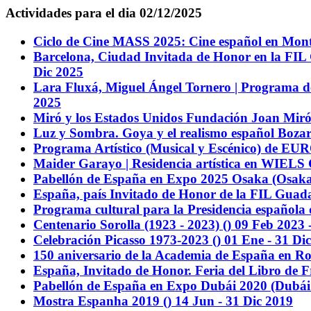
Actividades para el dia 02/12/2025
Ciclo de Cine MASS 2025: Cine español en Monte
Barcelona, Ciudad Invitada de Honor en la FIL
Dic 2025
Lara Fluxá, Miguel Ángel Tornero | Programa d
2025
Miró y los Estados Unidos
Fundación Joan Miró
Luz y Sombra. Goya y el realismo español
Bozar
Programa Artístico (Musical y Escénico) de
Maider Garayo | Residencia artística en WIELS
Pabellón de España en Expo 2025 Osaka
(Osaka
España, país Invitado de Honor de la FIL Guad
Programa cultural para la Presidencia española
Centenario Sorolla (1923 - 2023)
()
09 Feb 2023 
Celebración Picasso 1973-2023
()
01 Ene - 31 Di
150 aniversario de la Academia de España en 
España, Invitado de Honor. Feria del Libro de F
Pabellón de España en Expo Dubái 2020
(Dubái
Mostra Espanha 2019
()
14 Jun - 31 Dic 2019