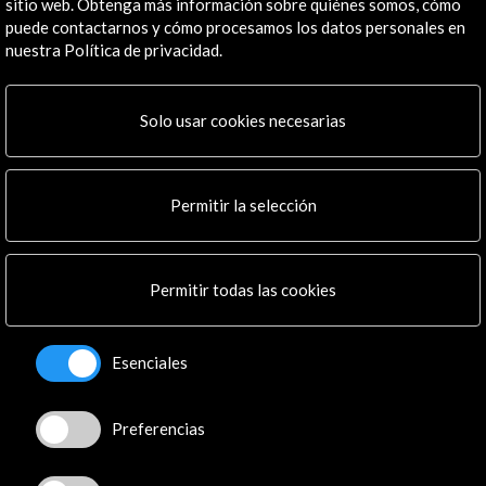
sitio web. Obtenga más información sobre quiénes somos, cómo
puede contactarnos y cómo procesamos los datos personales en
nuestra Política de privacidad.
Libros digitales
Solo usar cookies necesarias
Memoria del Pabellón de España en Expo Milano 2015
Tipo de publicación:
Anuarios e informes
Permitir la selección
Acción Cultural Española fue la entidad pública encargada de organizar y
gestionarl Pabellón de España en Expo Milano 2015. Bajo el título de 'El
Lenguaje del Sabor', el pabellón de España en Expo Milano 2015 aunó
Permitir todas las cookies
innovación y tradición. Tres grandes ejes determinaron su propuesta: una
cadena de producción alimentaria de éxito, la calidad y diversidad de nuestra
Esenciales
dieta y gastronomía, y una producción agropecuaria sostenible como
herramienta de preservación del paisaje, el patrimonio y el desarrollo de
modelos turísticos alternativos.
Preferencias
Leer
Dsiponible en español.