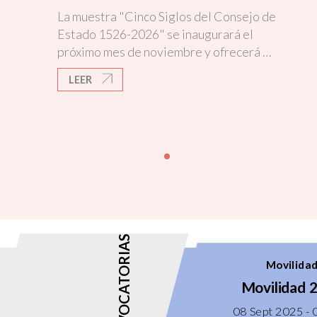
re
La muestra "Cinco Siglos del Consejo de
se
Estado 1526-2026" se inaugurará el
la
próximo mes de noviembre y ofrecerá un
in
recorrido histórico por la trayectoria de
LEER
de
la institución consultiva.
07
en
go
de
ec
CONVOCATORIAS
Movilida
Residencias
Movilidad 
Residencias 2026
08 Sept 2025 - 07 Sept
08 Sept 2025 - 