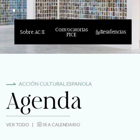
Convocatorias
Residencias
Sobre AC/E
PICE
ACCIÓN CULTURAL ESPANOLA
Agenda
VER TODO |
IR A CALENDARIO