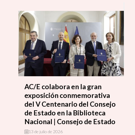
Es
autores y un pabellón de 500 metros
ap
cuadrados inspirado en Burle
en
Marx.Barcelona, 17/07/2026 — El
an
Ministerio de Cultura y Acción Cultural
Española (AC/E) han presentado hoy en
el Archivo de
E
AC/E colabora en la gran
b
exposición conmemorativa
s
del V Centenario del Consejo
e
de Estado en la Biblioteca
Nacional | Consejo de Estado
La
de
13 de julio de 2026