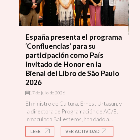
España presenta el programa
‘Confluencias’ para su
M
participación como País
s
Invitado de Honor en la
r
Bienal del Libro de São Paulo
d
2026
17 de julio de 2026
La
di
El ministro de Cultura, Ernest Urtasun, y
de
la directora de Programación de AC/E,
pr
Inmaculada Ballesteros, han dado a
09
conocer en Barcelona los detalles de
LEER
VER ACTIVIDAD
(A
una delegación que contará con 50