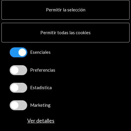
+34 91 700 4000
Permitir la selección
José Abascal, 4 - 4º
28003 Madrid, España
Canales de contacto
Permitir todas las cookies
Explora
Esenciales
Institucional
Actividades
Programa PICE
Preferencias
Residencias
Noticias
Estadistica
Multimedia
Cultura en Red
Mapa Web
Marketing
Boletín digital
Logo y crédito a AC/E
Ver detalles