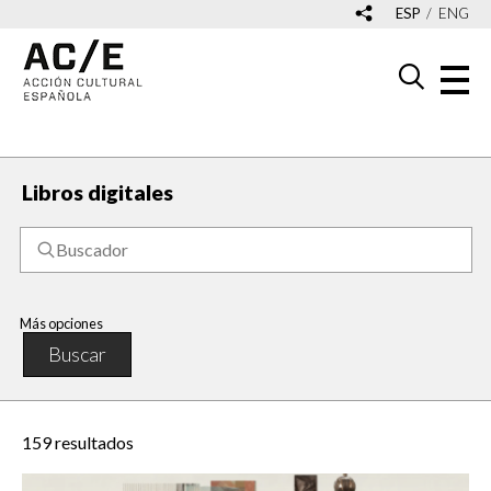
ESP
ENG
Libros digitales
Más opciones
Buscar
159
resultados