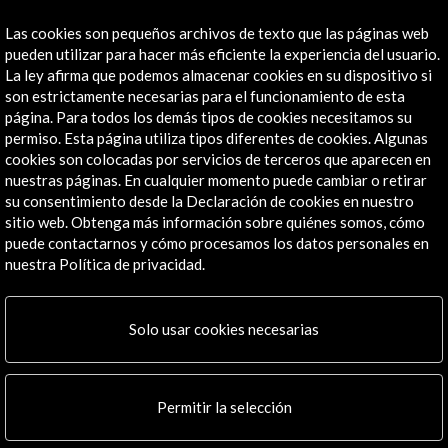
reclamación ante la Agencia Española de Protección de
Las cookies son pequeños archivos de texto que las páginas web
Datos (AEPD), cuyos datos de contacto se ofrecen a través
pueden utilizar para hacer más eficiente la experiencia del usuario.
de la página web
www.aepd.es
La ley afirma que podemos almacenar cookies en su dispositivo si
son estrictamente necesarias para el funcionamiento de esta
página. Para todos los demás tipos de cookies necesitamos su
Direcciones IP, links y cookies
permiso. Esta página utiliza tipos diferentes de cookies. Algunas
Debido a los protocolos de comunicación existentes en
cookies son colocadas por servicios de terceros que aparecen en
Internet, cuando los interesados visitan nuestra página web,
nuestras páginas. En cualquier momento puede cambiar o retirar
AC/E recibe automáticamente la dirección IP (Internet
su consentimiento desde la Declaración de cookies en nuestro
Protocol) que le ha sido asignada a su ordenador por su
sitio web. Obtenga más información sobre quiénes somos, cómo
Proveedor de Acceso. El registro de dicha dirección IP sirve
puede contactarnos y cómo procesamos los datos personales en
sólo para fines exclusivamente internos, como son las
nuestra Política de privacidad.
estadísticas de acceso a este sitio web. Como regla general,
la dirección IP para un mismo usuario es distinta de una
Solo usar cookies necesarias
conexión a Internet a otra, con lo que no es posible rastrear
los hábitos de navegación a través de la web por un
determinado usuario.
Permitir la selección
Esta web contiene enlaces o links a otras páginas web. El