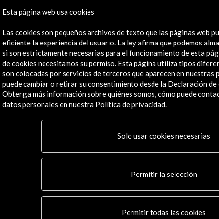
Cultura en Red
Esta página web usa cookies
Mapa Web
Boletín digital
Las cookies son pequeños archivos de texto que las páginas web pu
Logo y crédito a AC/E
eficiente la experiencia del usuario. La ley afirma que podemos alm
si son estrictamente necesarias para el funcionamiento de esta pág
de cookies necesitamos su permiso. Esta página utiliza tipos difere
Conecta
son colocadas por servicios de terceros que aparecen en nuestras 
puede cambiar o retirar su consentimiento desde la Declaración de 
X
(Twitter)
Obtenga más información sobre quiénes somos, cómo puede conta
Instagram
datos personales en nuestra Política de privacidad.
LinkedIn
Facebook
Solo usar cookies necesarias
Youtube
Spotify
Flickr
TikTok
Permitir la selección
Permitir todas las cookies
© Acción Cultural Española (AC/E) /
Política de