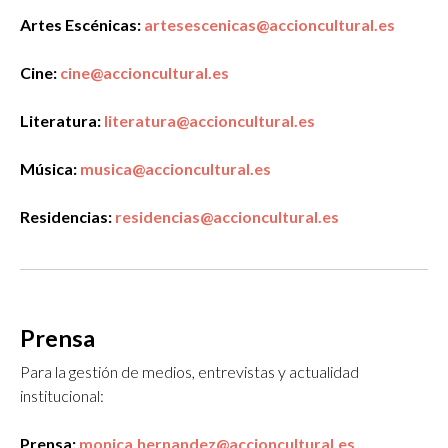
Artes Escénicas:
artesescenicas@accioncultural.es
Cine:
cine@accioncultural.es
Literatura:
literatura@accioncultural.es
Música:
musica@accioncultural.es
Residencias:
residencias@accioncultural.es
Prensa
Para la gestión de medios, entrevistas y actualidad
institucional:
Prensa:
monica.hernandez@accioncultural.es