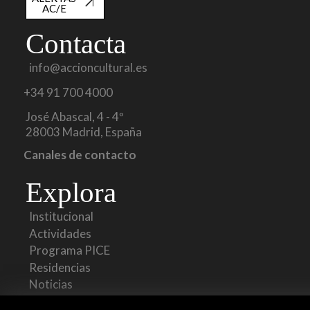
AC/E
Contacta
info@accioncultural.es
+34 91 700 4000
José Abascal, 4 - 4º
28003 Madrid, España
Canales de contacto
Explora
Institucional
Actividades
Programa PICE
Residencias
Noticias
Multimedia