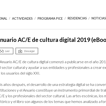
RESIDENCIAS
NOTICIA
ONAL
ACTIVIDADES
PROGRAMA PICE
nuario AC/E de cultura digital 2019 (eBo
Sobre AC/E
Actividades
Qué es el PICE
Podcast
Red de Colaboradores |
Creadores
Estructura de la dirección
Calendario
Convocatorias
Libros digitales
a a
idad.
,
n
Leer
Descargar
Recomendamos
 el
or día
Perfil del contratante
Mapa de actividades
Resultados del programa PICE
Fotogalerías
Promoción de la traducción
 Anuario AC/E de cultura digital comenzó a publicarse en el año 20
era de
 o por
a
recursos
Portal del proveedor
Mapa PICE
Vídeos
l sector cultural y ayudar a sus entidades y profesionales a crear e
Anuario AC/E de cultura digital
o
ivo y
 la
 los usuarios del siglo XXI.
Portal de transparencia
Visitas Virtuales
Canal AC/E en Google Cultural
vas que
tural
Política de Cumplimiento
Interactivos
Institute
is años después, el desarrollo de una estrategia digital se ha conve
Normativo
ales y
stituciones y el Anuario constituye un instrumento primordial de tra
Patrimonio inmaterial | XACOBEO.
Memorias de actividad
Una ruta por los territorios de
/E y los profesionales del sector cultural. Las artes escénicas, los 
nuestro imaginario
stórico y el libro son algunos de los temas que hemos analizado a f
Boletín digital