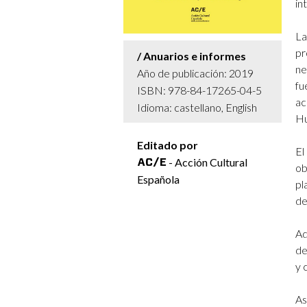
in
La
pr
Anuarios e informes
ne
Año de publicación: 2019
fu
ISBN: 978-84-17265-04-5
ac
Idioma: castellano, English
Hu
Editado por
El
- Acción Cultural
ob
Española
pl
de
Ad
de
y 
As