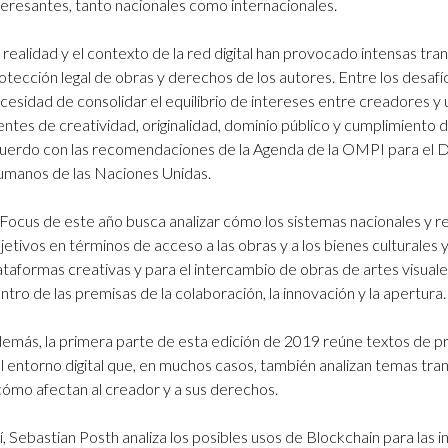
teresantes, tanto nacionales como internacionales.
Logos y crédito a AC/E
 realidad y el contexto de la red digital han provocado intensas t
Contacto
otección legal de obras y derechos de los autores. Entre los desafí
cesidad de consolidar el equilibrio de intereses entre creadores y u
entes de creatividad, originalidad, dominio público y cumplimiento
uerdo con las recomendaciones de la Agenda de la OMPI para el D
manos de las Naciones Unidas.
 Focus de este año busca analizar cómo los sistemas nacionales y re
jetivos en términos de acceso a las obras y a los bienes culturales 
ataformas creativas y para el intercambio de obras de artes visuales,
ntro de las premisas de la colaboración, la innovación y la apertura.
emás, la primera parte de esta edición de 2019 reúne textos de pro
l entorno digital que, en muchos casos, también analizan temas tra
cómo afectan al creador y a sus derechos.
í, Sebastian Posth analiza los posibles usos de Blockchain para las in