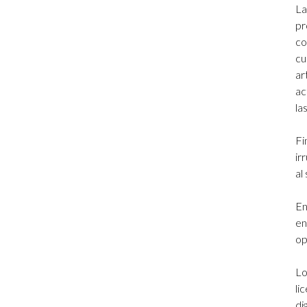
La
pr
co
cu
ar
ac
la
Fi
ir
al
En
en
op
Lo
li
di