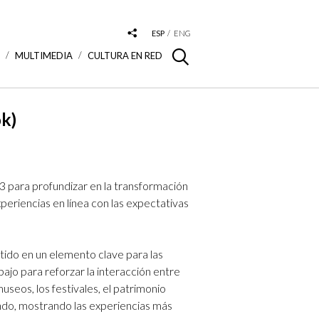
ESP
ENG
S
MULTIMEDIA
CULTURA EN RED
ok)
13 para profundizar en la transformación
xperiencias en línea con las expectativas
rtido en un elemento clave para las
bajo para reforzar la interacción entre
museos, los festivales, el patrimonio
ondo, mostrando las experiencias más