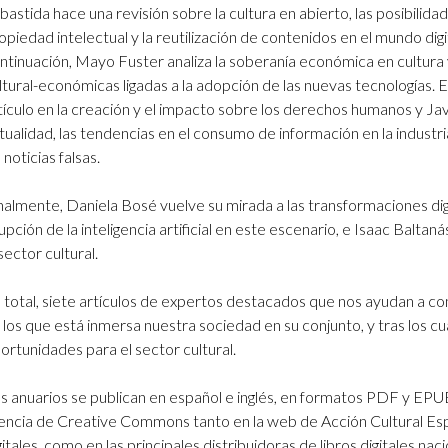
bastida hace una revisión sobre la cultura en abierto, las posibilid
opiedad intelectual y la reutilización de contenidos en el mundo digi
ntinuación, Mayo Fuster analiza la soberanía económica en cultura
ltural-económicas ligadas a la adopción de las nuevas tecnologías. 
tículo en la creación y el impacto sobre los derechos humanos y J
tualidad, las tendencias en el consumo de información en la industr
s noticias falsas.
nalmente, Daniela Bosé vuelve su mirada a las transformaciones digi
rupción de la inteligencia artificial en este escenario, e Isaac Balt
 sector cultural.
 total, siete artículos de expertos destacados que nos ayudan a co
 los que está inmersa nuestra sociedad en su conjunto, y tras los c
ortunidades para el sector cultural.
s anuarios se publican en español e inglés, en formatos PDF y EPUB
cencia de Creative Commons tanto en la web de Acción Cultural Esp
gitales, como en las principales distribuidoras de libros digitales nac