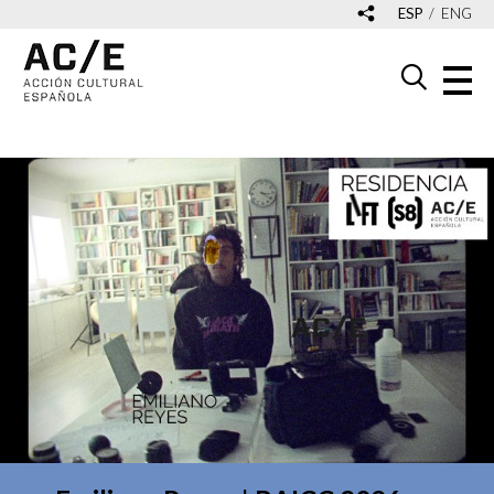
ESP
ENG