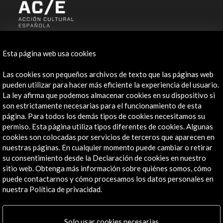
ALERTAS
AC/E
Esta página web usa cookies
Contacta
Las cookies son pequeños archivos de texto que las páginas web
pueden utilizar para hacer más eficiente la experiencia del usuario.
info@accioncultural.es
La ley afirma que podemos almacenar cookies en su dispositivo si
son estrictamente necesarias para el funcionamiento de esta
+34 91 700 4000
página. Para todos los demás tipos de cookies necesitamos su
permiso. Esta página utiliza tipos diferentes de cookies. Algunas
José Abascal, 4 - 4º
cookies son colocadas por servicios de terceros que aparecen en
28003 Madrid, España
nuestras páginas. En cualquier momento puede cambiar o retirar
Canales de contacto
su consentimiento desde la Declaración de cookies en nuestro
sitio web. Obtenga más información sobre quiénes somos, cómo
Explora
puede contactarnos y cómo procesamos los datos personales en
nuestra Política de privacidad.
Institucional
Actividades
Solo usar cookies necesarias