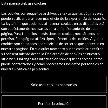
Esta página web usa cookies
Las cookies son pequeños archivos de texto que las páginas web
Línea de tiempo
pueden utilizar para hacer más eficiente la experiencia del usuario.
La ley afirma que podemos almacenar cookies en su dispositivo si
28 May - 06 Jun 2021
son estrictamente necesarias para el funcionamiento de esta
(S8) Mostra de Cinema Periférico
página. Para todos los demás tipos de cookies necesitamos su
La Coruña, España
permiso. Esta página utiliza tipos diferentes de cookies. Algunas
cookies son colocadas por servicios de terceros que aparecen en
nuestras páginas. En cualquier momento puede cambiar o retirar
su consentimiento desde la Declaración de cookies en nuestro
sitio web. Obtenga más información sobre quiénes somos, cómo
puede contactarnos y cómo procesamos los datos personales en
Recibe las últimas NOVEDADES
nuestra Política de privacidad.
Suscríbete a nuestro boletín digital
Ver último boletín
Solo usar cookies necesarias
Permitir la selección