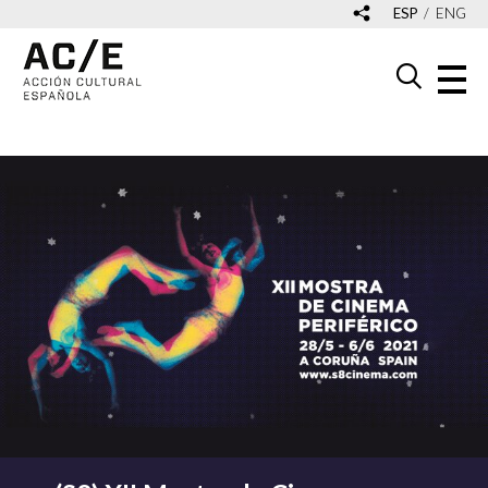
ESP
ENG