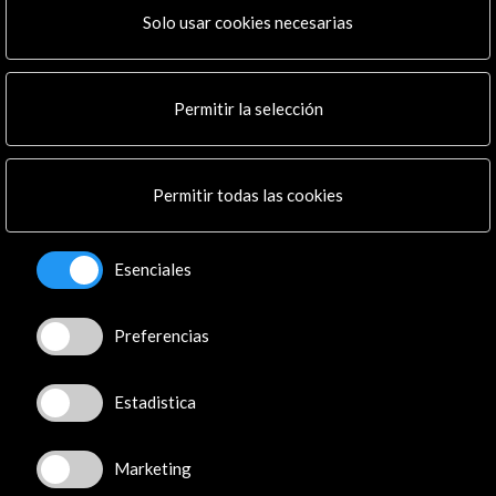
Solo usar cookies necesarias
Recibe las últimas NOVEDADES
Suscríbete a nuestro boletín digital
Ver último boletín
Permitir la selección
Permitir todas las cookies
Esenciales
ALERTAS
AC/E
Preferencias
Contacta
Estadistica
info@accioncultural.es
+34 91 700 4000
Marketing