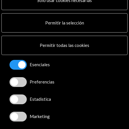
Solo usar cookies necesarias
Permitir la selección
Permitir todas las cookies
Esenciales
ALERTAS
AC/E
Preferencias
Contacta
Estadistica
info@accioncultural.es
+34 91 700 4000
Marketing
José Abascal, 4 - 4º