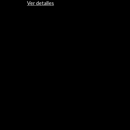
28003 Madrid, España
Ver detalles
Canales de contacto
Explora
Institucional
Actividades
Programa PICE
Residencias
Noticias
Multimedia
Cultura en Red
Mapa Web
Boletín digital
Logo y crédito a AC/E
Conecta
X
(Twitter)