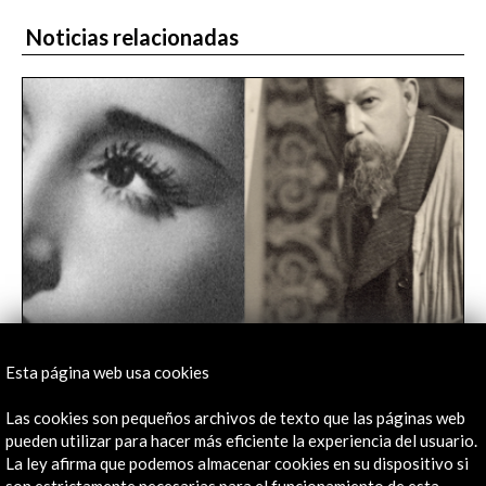
Noticias relacionadas
Esta página web usa cookies
AC/E participa en la IX edición de Mostra
Espanha con tres obras maestras del arte
Las cookies son pequeños archivos de texto que las páginas web
español en Lisboa
pueden utilizar para hacer más eficiente la experiencia del usuario.
17 de junio de 2026
La ley afirma que podemos almacenar cookies en su dispositivo si
son estrictamente necesarias para el funcionamiento de esta