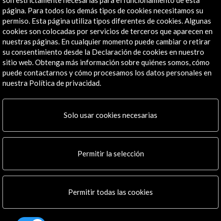
El festival bienal regresa a Portugal entre septiembre
página. Para todos los demás tipos de cookies necesitamos su
y diciembre con más de 30 propuestas culturales bajo
permiso. Esta página utiliza tipos diferentes de cookies. Algunas
el lema «España en movimiento: diversidad y futuros
cookies son colocadas por servicios de terceros que aparecen en
sostenibles»El Ministerio de Cultura ha presentado
Leer
nuestras páginas. En cualquier momento puede cambiar o retirar
hoy la programación de la IX edición de Mostra
su consentimiento desde la Declaración de cookies en nuestro
Espanha, el festival bienal hispano-luso que este otoño
sitio web. Obtenga más información sobre quiénes somos, cómo
desplegará su actividad en 21 municipios portugueses
puede contactarnos y cómo procesamos los datos personales en
con más de una treintena de propuestas
nuestra Política de privacidad.
seleccionadas entre cerca de 400 candidaturas.
Línea de tiempo
Acción Cultural Española (AC/E) participa
activamente en esta edición asumiendo la
15 Sept - 30 Nov 2026
15 S
Solo usar cookies necesarias
organización de una de sus actividades más
Museu Nacional de Arte Contemporânea do Chiado: MNAC
emblemáticas: las Obras Convidadas.La aportación
Lisboa, Portugal
de AC/E al festival se concreta en el traslado
Permitir la selección
Permitir todas las cookies
Recibe las últimas NOVEDADES