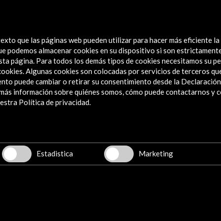
dadas
Obra Convidada: 'El abrazo' de Juan
'Mujer
Genovés. Mostra Espanha 2024
Mostr
exto que las páginas web pueden utilizar para hacer más eficiente la
Ver actividad
Ver
 que podemos almacenar cookies en su dispositivo si son estrictament
sta página. Para todos los demás tipos de cookies necesitamos su pe
e cookies. Algunas cookies son colocadas por servicios de terceros q
nto puede cambiar o retirar su consentimiento desde la Declaración
a más información sobre quiénes somos, cómo puede contactarnos y 
Explora
stra Política de privacidad.
Institucional
Actividades
Programa PICE
Estadistica
Marketing
Residencias
Noticias
Multimedia
Cultura en Red
Mapa Web