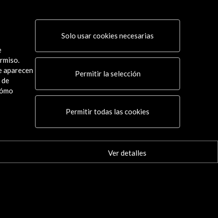
es y criados' de Lope de Vega en
a Espanha 2015
Solo usar cookies necesarias
 actividad
e
rmiso.
ue aparecen
Permitir la selección
 de
cómo
Conecta
Permitir todas las cookies
X
(Twitter)
Instagram
LinkedIn
Ver detalles
Facebook
Youtube
Spotify
Flickr
TikTok