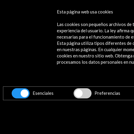
Mostra Espanha 2026: Obras Convi
Esta página web usa cookies
Ver actividad
Las cookies son pequeños archivos de t
experiencia del usuario. La ley afirma
necesarias para el funcionamiento de e
Esta página utiliza tipos diferentes d
en nuestras páginas. En cualquier mome
cookies en nuestro sitio web. Obteng
Contacta
procesamos los datos personales en nue
info@accioncultural.es
+34 91 700 4000
ALERTAS
Esenciales
Preferencias
AC/E
José Abascal, 4 - 4º
28003 Madrid, España
Canales de contacto