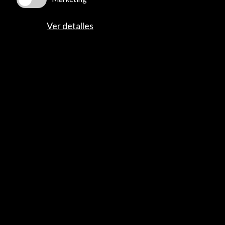
Multimedia
Cultura en Red
Ver detalles
Mapa Web
Boletín digital
Logo y crédito a AC/E
Conecta
X
(Twitter)
Instagram
LinkedIn
Facebook
Youtube
Spotify
Flickr
TikTok