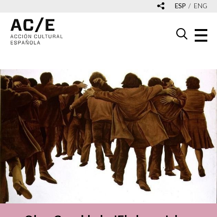
ESP
ENG