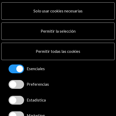
ALERTAS
AC/E
Solo usar cookies necesarias
Contacta
info@accioncultural.es
Permitir la selección
+34 91 700 4000
José Abascal, 4 - 4º
Permitir todas las cookies
28003 Madrid, España
Canales de contacto
Esenciales
Explora
Preferencias
Institucional
Actividades
Programa PICE
Estadistica
Residencias
Noticias
Marketing