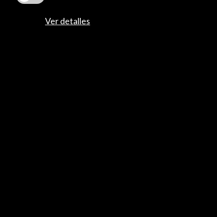
Ver detalles
ALERTAS
AC/E
Contacta
info@accioncultural.es
+34 91 700 4000
José Abascal, 4 - 4º
28003 Madrid, España
Canales de contacto