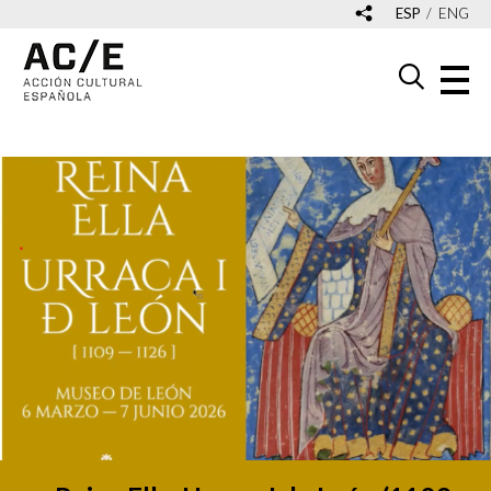
ESP
ENG