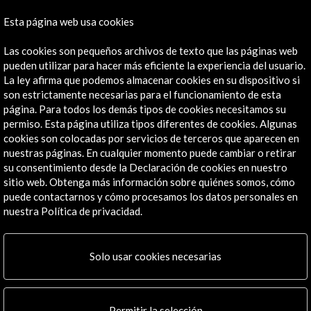
Incentivos fiscales:
Modificar la Ley del Impuesto sobre
Esta página web usa cookies
Sociedades para equiparar al videojuego con el sector
audiovisual, atrayendo capital generalista e internacional.
Las cookies son pequeños archivos de texto que las páginas web
pueden utilizar para hacer más eficiente la experiencia del usuario.
La ley afirma que podemos almacenar cookies en su dispositivo si
Ayudas públicas estables:
Consolidar planes plurianuales
son estrictamente necesarias para el funcionamiento de esta
que cubran todas las fases del desarrollo (especialmente
página. Para todos los demás tipos de cookies necesitamos su
preproducción y marketing).
permiso. Esta página utiliza tipos diferentes de cookies. Algunas
cookies son colocadas por servicios de terceros que aparecen en
Ecosistema de inversión nacional:
Reducir la
nuestras páginas. En cualquier momento puede cambiar o retirar
dependencia de publishers extranjeros para retener la
su consentimiento desde la Declaración de cookies en nuestro
sitio web. Obtenga más información sobre quiénes somos, cómo
propiedad intelectual (IP) en España.
puede contactarnos y cómo procesamos los datos personales en
nuestra Política de privacidad.
Impulso al talento:
Facilitar la incorporación de perfiles
junior y adaptar la formación a la demanda real de las
empresas, mitigando las dificultades de contratación de
Solo usar cookies necesarias
perfiles técnicos de programación.
Descarga el documento:
El Libro Blanco del Desarrollo
Permitir la selección