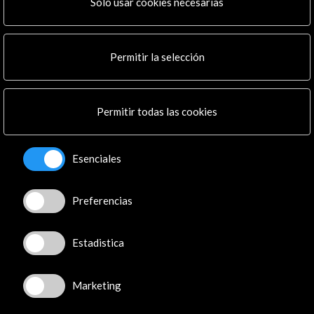
Programa PICE
Solo usar cookies necesarias
Residencias
Noticias
Multimedia
Permitir la selección
Cultura en Red
Mapa Web
Boletín digital
Permitir todas las cookies
Logo y crédito a AC/E
Conecta
Esenciales
X
(Twitter)
Preferencias
Instagram
LinkedIn
Facebook
Estadistica
Youtube
Spotify
Marketing
Flickr
TikTok