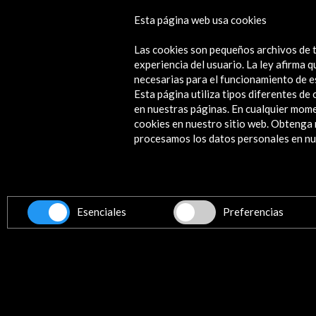
Esta página web usa cookies
Thesspuppet Festival 2018
Las cookies son pequeños archivos de t
Ver
experiencia del usuario. La ley afirma
necesarias para el funcionamiento de e
Esta página utiliza tipos diferentes d
en nuestras páginas. En cualquier mome
cookies en nuestro sitio web. Obteng
Contacta
procesamos los datos personales en nue
info@accioncultural.es
+34 91 700 4000
ALERTAS
AC/E
Esenciales
Preferencias
José Abascal, 4 - 4º
28003 Madrid, España
Canales de contacto