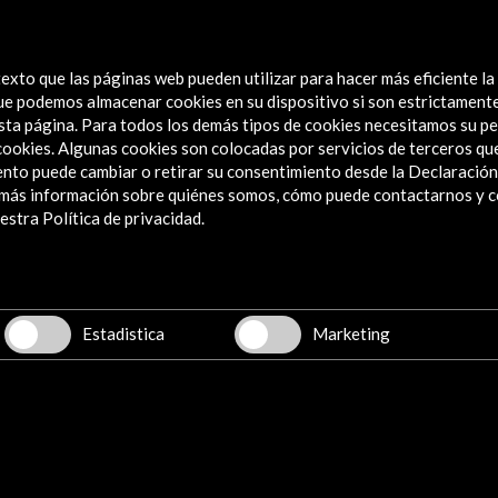
exto que las páginas web pueden utilizar para hacer más eficiente la
 que podemos almacenar cookies en su dispositivo si son estrictament
sta página. Para todos los demás tipos de cookies necesitamos su pe
e cookies. Algunas cookies son colocadas por servicios de terceros q
nto puede cambiar o retirar su consentimiento desde la Declaración
a más información sobre quiénes somos, cómo puede contactarnos y 
Explora
stra Política de privacidad.
Institucional
Actividades
Programa PICE
Estadistica
Marketing
Residencias
Noticias
Multimedia
Cultura en Red
Mapa Web
Boletín digital