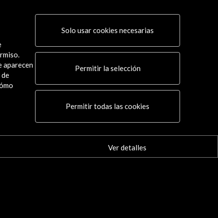
Solo usar cookies necesarias
e
rmiso.
ue aparecen
Permitir la selección
 de
cómo
Conecta
Permitir todas las cookies
X
(Twitter)
Instagram
LinkedIn
Ver detalles
Facebook
Youtube
Spotify
Flickr
TikTok