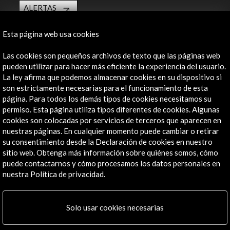
ALERTAS
AC/E
Esta página web usa cookies
Contacta
Las cookies son pequeños archivos de texto que las páginas web
info@accioncultural.es
pueden utilizar para hacer más eficiente la experiencia del usuario.
+34 91 700 4000
La ley afirma que podemos almacenar cookies en su dispositivo si
son estrictamente necesarias para el funcionamiento de esta
José Abascal, 4 - 4º
página. Para todos los demás tipos de cookies necesitamos su
28003 Madrid, España
permiso. Esta página utiliza tipos diferentes de cookies. Algunas
cookies son colocadas por servicios de terceros que aparecen en
Canales de contacto
nuestras páginas. En cualquier momento puede cambiar o retirar
su consentimiento desde la Declaración de cookies en nuestro
Explora
sitio web. Obtenga más información sobre quiénes somos, cómo
puede contactarnos y cómo procesamos los datos personales en
Institucional
nuestra Política de privacidad.
Actividades
Programa PICE
Residencias
Solo usar cookies necesarias
Noticias