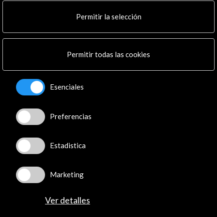
Multimedia
Cultura en Red
Permitir la selección
Mapa Web
Boletín digital
Logo y crédito a AC/E
Permitir todas las cookies
Conecta
Esenciales
X
(Twitter)
Instagram
Preferencias
LinkedIn
Facebook
Estadistica
Youtube
Spotify
Flickr
Marketing
TikTok
Ver detalles