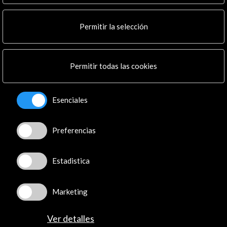
Noticias
Multimedia
Permitir la selección
Cultura en Red
Mapa Web
Boletín digital
Permitir todas las cookies
Logo y crédito a AC/E
Conecta
Esenciales
X
(Twitter)
Instagram
Preferencias
LinkedIn
Facebook
Estadistica
Youtube
Spotify
Marketing
Flickr
TikTok
Ver detalles