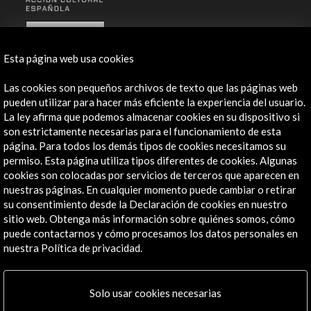
ALERTAS
AC/E
Esta página web usa cookies
Contacta
Las cookies son pequeños archivos de texto que las páginas web
info@accioncultural.es
pueden utilizar para hacer más eficiente la experiencia del usuario.
La ley afirma que podemos almacenar cookies en su dispositivo si
+34 91 700 4000
son estrictamente necesarias para el funcionamiento de esta
página. Para todos los demás tipos de cookies necesitamos su
José Abascal, 4 - 4º
permiso. Esta página utiliza tipos diferentes de cookies. Algunas
28003 Madrid, España
cookies son colocadas por servicios de terceros que aparecen en
Canales de contacto
nuestras páginas. En cualquier momento puede cambiar o retirar
su consentimiento desde la Declaración de cookies en nuestro
Explora
sitio web. Obtenga más información sobre quiénes somos, cómo
puede contactarnos y cómo procesamos los datos personales en
nuestra Política de privacidad.
Institucional
Actividades
Programa PICE
Solo usar cookies necesarias
Residencias