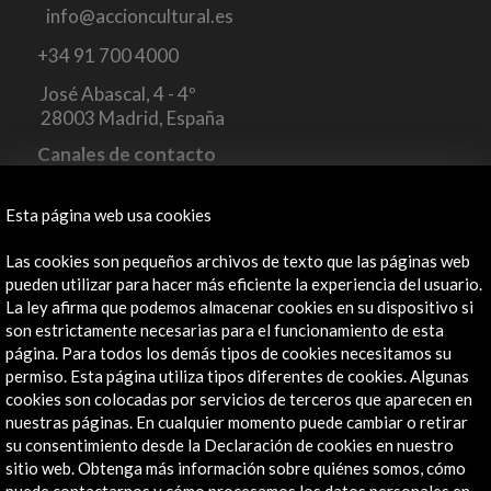
info@accioncultural.es
+34 91 700 4000
José Abascal, 4 - 4º
28003 Madrid, España
Canales de contacto
Explora
Esta página web usa cookies
Institucional
Las cookies son pequeños archivos de texto que las páginas web
Actividades
pueden utilizar para hacer más eficiente la experiencia del usuario.
Programa PICE
La ley afirma que podemos almacenar cookies en su dispositivo si
son estrictamente necesarias para el funcionamiento de esta
Residencias
página. Para todos los demás tipos de cookies necesitamos su
Noticias
permiso. Esta página utiliza tipos diferentes de cookies. Algunas
Multimedia
cookies son colocadas por servicios de terceros que aparecen en
Cultura en Red
nuestras páginas. En cualquier momento puede cambiar o retirar
Mapa Web
su consentimiento desde la Declaración de cookies en nuestro
Boletín digital
sitio web. Obtenga más información sobre quiénes somos, cómo