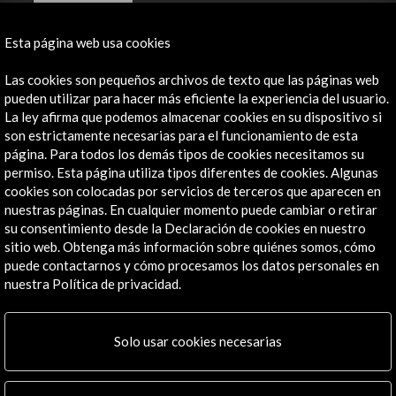
Contacta
Esta página web usa cookies
info@accioncultural.es
Las cookies son pequeños archivos de texto que las páginas web
+34 91 700 4000
pueden utilizar para hacer más eficiente la experiencia del usuario.
La ley afirma que podemos almacenar cookies en su dispositivo si
José Abascal, 4 - 4º
son estrictamente necesarias para el funcionamiento de esta
28003 Madrid, España
página. Para todos los demás tipos de cookies necesitamos su
permiso. Esta página utiliza tipos diferentes de cookies. Algunas
Canales de contacto
cookies son colocadas por servicios de terceros que aparecen en
nuestras páginas. En cualquier momento puede cambiar o retirar
Explora
su consentimiento desde la Declaración de cookies en nuestro
sitio web. Obtenga más información sobre quiénes somos, cómo
Institucional
puede contactarnos y cómo procesamos los datos personales en
Actividades
nuestra Política de privacidad.
Programa PICE
Residencias
Solo usar cookies necesarias
Noticias
Multimedia
Cultura en Red