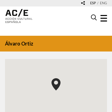
ESP
ENG
Álvaro Ortiz