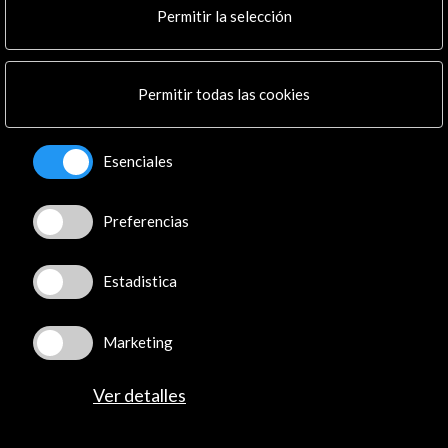
Mapa Web
Permitir la selección
Boletín digital
Logo y crédito a AC/E
Permitir todas las cookies
Conecta
X
(Twitter)
Esenciales
Instagram
LinkedIn
Preferencias
Facebook
Youtube
Estadistica
Spotify
Flickr
TikTok
Marketing
Ver detalles
© Acción Cultural Española (AC/E) /
Política de
Privacidad y de Cookies