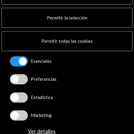
Noticias
Multimedia
Permitir la selección
Cultura en Red
Mapa Web
Boletín digital
Permitir todas las cookies
Logo y crédito a AC/E
Conecta
Esenciales
X
(Twitter)
Preferencias
Instagram
LinkedIn
Facebook
Estadistica
Youtube
Spotify
Marketing
Flickr
TikTok
Ver detalles