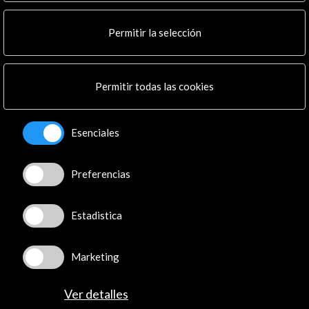
Multimedia
Cultura en Red
Permitir la selección
Mapa Web
Boletín digital
Logo y crédito a AC/E
Permitir todas las cookies
Conecta
Esenciales
X
(Twitter)
Instagram
Preferencias
LinkedIn
Facebook
Youtube
Estadistica
Spotify
Flickr
Marketing
TikTok
Ver detalles