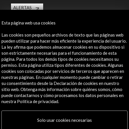
ALERTAS
AC/E
Contacta
Esta página web usa cookies
Las cookies son pequeños archivos de texto que las páginas web
info@accioncultural.es
pueden utilizar para hacer más eficiente la experiencia del usuario.
+34 91 700 4000
La ley afirma que podemos almacenar cookies en su dispositivo si
son estrictamente necesarias para el funcionamiento de esta
José Abascal, 4 - 4º
página. Para todos los demás tipos de cookies necesitamos su
28003 Madrid, España
permiso. Esta página utiliza tipos diferentes de cookies. Algunas
cookies son colocadas por servicios de terceros que aparecen en
Canales de contacto
nuestras páginas. En cualquier momento puede cambiar o retirar
su consentimiento desde la Declaración de cookies en nuestro
Explora
sitio web. Obtenga más información sobre quiénes somos, cómo
puede contactarnos y cómo procesamos los datos personales en
Institucional
nuestra Política de privacidad.
Actividades
Programa PICE
Residencias
Solo usar cookies necesarias
Noticias