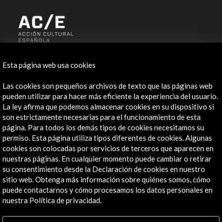
ALERTAS
AC/E
Esta página web usa cookies
Contacta
Las cookies son pequeños archivos de texto que las páginas web
pueden utilizar para hacer más eficiente la experiencia del usuario.
info@accioncultural.es
La ley afirma que podemos almacenar cookies en su dispositivo si
son estrictamente necesarias para el funcionamiento de esta
+34 91 700 4000
página. Para todos los demás tipos de cookies necesitamos su
permiso. Esta página utiliza tipos diferentes de cookies. Algunas
José Abascal, 4 - 4º
cookies son colocadas por servicios de terceros que aparecen en
28003 Madrid, España
nuestras páginas. En cualquier momento puede cambiar o retirar
Canales de contacto
su consentimiento desde la Declaración de cookies en nuestro
sitio web. Obtenga más información sobre quiénes somos, cómo
Explora
puede contactarnos y cómo procesamos los datos personales en
nuestra Política de privacidad.
Institucional