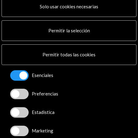
Actividades
Solo usar cookies necesarias
Programa PICE
Residencias
Noticias
Permitir la selección
Multimedia
Cultura en Red
Mapa Web
Permitir todas las cookies
Boletín digital
Logo y crédito a AC/E
Esenciales
Conecta
X
(Twitter)
Preferencias
Instagram
LinkedIn
Estadistica
Facebook
Youtube
Spotify
Marketing