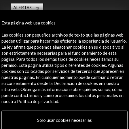
ALERTAS
AC/E
Contacta
Esta página web usa cookies
Las cookies son pequeños archivos de texto que las páginas web
info@accioncultural.es
pueden utilizar para hacer más eficiente la experiencia del usuario.
+34 91 700 4000
La ley afirma que podemos almacenar cookies en su dispositivo si
son estrictamente necesarias para el funcionamiento de esta
José Abascal, 4 - 4º
página. Para todos los demás tipos de cookies necesitamos su
28003 Madrid, España
permiso. Esta página utiliza tipos diferentes de cookies. Algunas
cookies son colocadas por servicios de terceros que aparecen en
Canales de contacto
nuestras páginas. En cualquier momento puede cambiar o retirar
su consentimiento desde la Declaración de cookies en nuestro
Explora
sitio web. Obtenga más información sobre quiénes somos, cómo
puede contactarnos y cómo procesamos los datos personales en
Institucional
nuestra Política de privacidad.
Actividades
Programa PICE
Residencias
Solo usar cookies necesarias
Noticias