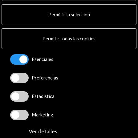
Multimedia
Cultura en Red
Permitir la selección
Mapa Web
Boletín digital
Logo y crédito a AC/E
Permitir todas las cookies
Conecta
Esenciales
X
(Twitter)
Instagram
Preferencias
LinkedIn
Facebook
Youtube
Estadistica
Spotify
Flickr
Marketing
TikTok
Ver detalles