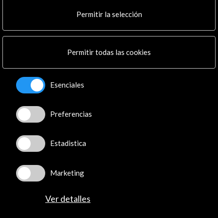
Cultura en Red
Permitir la selección
Mapa Web
Boletín digital
Logo y crédito a AC/E
Permitir todas las cookies
Conecta
Esenciales
X
(Twitter)
Instagram
LinkedIn
Preferencias
Facebook
Youtube
Estadistica
Spotify
Flickr
Marketing
TikTok
Ver detalles
© Acción Cultural Española (AC/E) /
Política de