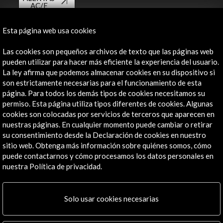
AC/E
Contacta
Esta página web usa cookies
info@accioncultural.es
Las cookies son pequeños archivos de texto que las páginas web
pueden utilizar para hacer más eficiente la experiencia del usuario.
+34 91 700 4000
La ley afirma que podemos almacenar cookies en su dispositivo si
son estrictamente necesarias para el funcionamiento de esta
José Abascal, 4 - 4º
página. Para todos los demás tipos de cookies necesitamos su
28003 Madrid, España
permiso. Esta página utiliza tipos diferentes de cookies. Algunas
Canales de contacto
cookies son colocadas por servicios de terceros que aparecen en
nuestras páginas. En cualquier momento puede cambiar o retirar
Explora
su consentimiento desde la Declaración de cookies en nuestro
sitio web. Obtenga más información sobre quiénes somos, cómo
Institucional
puede contactarnos y cómo procesamos los datos personales en
nuestra Política de privacidad.
Actividades
Programa PICE
Residencias
Solo usar cookies necesarias
Noticias
Multimedia