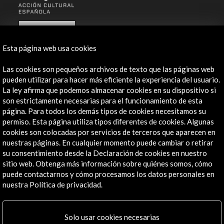
ALERTAS
AC/E
Esta página web usa cookies
Contacta
Las cookies son pequeños archivos de texto que las páginas web
info@accioncultural.es
pueden utilizar para hacer más eficiente la experiencia del usuario.
La ley afirma que podemos almacenar cookies en su dispositivo si
+34 91 700 4000
son estrictamente necesarias para el funcionamiento de esta
página. Para todos los demás tipos de cookies necesitamos su
José Abascal, 4 - 4º
permiso. Esta página utiliza tipos diferentes de cookies. Algunas
28003 Madrid, España
cookies son colocadas por servicios de terceros que aparecen en
Canales de contacto
nuestras páginas. En cualquier momento puede cambiar o retirar
su consentimiento desde la Declaración de cookies en nuestro
Explora
sitio web. Obtenga más información sobre quiénes somos, cómo
puede contactarnos y cómo procesamos los datos personales en
nuestra Política de privacidad.
Institucional
Actividades
Programa PICE
Solo usar cookies necesarias
Residencias