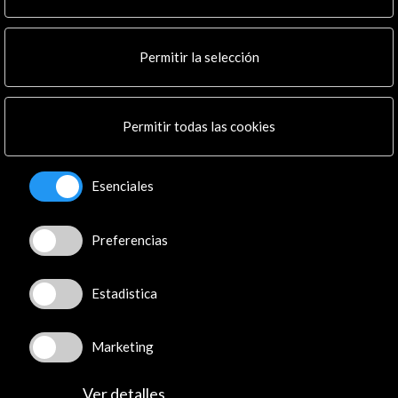
Noticias
Multimedia
Permitir la selección
Cultura en Red
Mapa Web
Boletín digital
Permitir todas las cookies
Logo y crédito a AC/E
Conecta
Esenciales
X
(Twitter)
Instagram
Preferencias
LinkedIn
Facebook
Estadistica
Youtube
Spotify
Marketing
Flickr
TikTok
Ver detalles