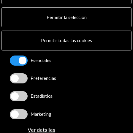
Noticias
Multimedia
Permitir la selección
Cultura en Red
Mapa Web
Boletín digital
Logo y crédito a AC/E
Permitir todas las cookies
Conecta
Esenciales
X
(Twitter)
Instagram
Preferencias
LinkedIn
Facebook
Estadistica
Youtube
Spotify
Flickr
Marketing
TikTok
Ver detalles