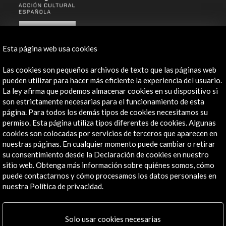
ALERTAS
AC/E
Esta página web usa cookies
Contacta
Las cookies son pequeños archivos de texto que las páginas web
info@accioncultural.es
pueden utilizar para hacer más eficiente la experiencia del usuario.
La ley afirma que podemos almacenar cookies en su dispositivo si
+34 91 700 4000
son estrictamente necesarias para el funcionamiento de esta
página. Para todos los demás tipos de cookies necesitamos su
José Abascal, 4 - 4º
permiso. Esta página utiliza tipos diferentes de cookies. Algunas
28003 Madrid, España
cookies son colocadas por servicios de terceros que aparecen en
Canales de contacto
nuestras páginas. En cualquier momento puede cambiar o retirar
su consentimiento desde la Declaración de cookies en nuestro
Explora
sitio web. Obtenga más información sobre quiénes somos, cómo
puede contactarnos y cómo procesamos los datos personales en
nuestra Política de privacidad.
Institucional
Actividades
Programa PICE
Solo usar cookies necesarias
Residencias