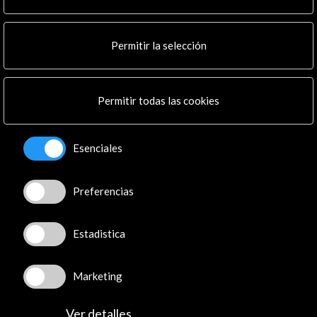
Noticias
Multimedia
Permitir la selección
Cultura en Red
Mapa Web
Boletín digital
Permitir todas las cookies
Logo y crédito a AC/E
Conecta
Esenciales
X
(Twitter)
Instagram
Preferencias
LinkedIn
Facebook
Estadistica
Youtube
Spotify
Marketing
Flickr
TikTok
Ver detalles