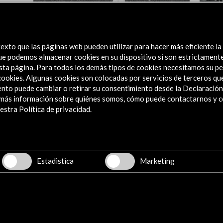
Trayectos 2017. Festival Internacional de
Cine e
Danza Contemporánea en Espacios
Urbanos
Ver
exto que las páginas web pueden utilizar para hacer más eficiente la
 que podemos almacenar cookies en su dispositivo si son estrictament
Ver actividad
sta página. Para todos los demás tipos de cookies necesitamos su pe
e cookies. Algunas cookies son colocadas por servicios de terceros q
nto puede cambiar o retirar su consentimiento desde la Declaración
a más información sobre quiénes somos, cómo puede contactarnos y 
stra Política de privacidad.
Explora
Institucional
Actividades
Programa PICE
Estadistica
Marketing
Residencias
Noticias
Multimedia
Cultura en Red
Mapa Web