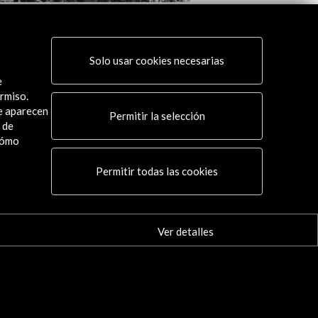
spañol. Una crónica visual
 actividad
Solo usar cookies necesarias
e
rmiso.
ue aparecen
Permitir la selección
 de
cómo
Conecta
Permitir todas las cookies
X
(Twitter)
Instagram
LinkedIn
Ver detalles
Facebook
Youtube
Spotify
Flickr
TikTok