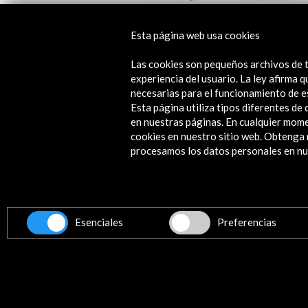
JazzEñe 2018
Esta página web usa cookies
Ver actividad
Las cookies son pequeños archivos de t
experiencia del usuario. La ley afirma
necesarias para el funcionamiento de e
Esta página utiliza tipos diferentes d
en nuestras páginas. En cualquier mome
cookies en nuestro sitio web. Obteng
procesamos los datos personales en nue
Contacta
info@accioncultural.es
+34 91 700 4000
ALERTAS
Esenciales
Preferencias
AC/E
José Abascal, 4 - 4º
28003 Madrid, España
Canales de contacto