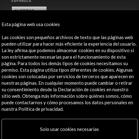
ALERTAS
AC/E
Esta página web usa cookies
Contacta
Las cookies son pequeños archivos de texto que las páginas web
info@accioncultural.es
pueden utilizar para hacer más eficiente la experiencia del usuario.
La ley afirma que podemos almacenar cookies en su dispositivo si
+34 91 700 4000
son estrictamente necesarias para el funcionamiento de esta
página. Para todos los demás tipos de cookies necesitamos su
José Abascal, 4 - 4º
permiso. Esta página utiliza tipos diferentes de cookies. Algunas
28003 Madrid, España
cookies son colocadas por servicios de terceros que aparecen en
Canales de contacto
nuestras páginas. En cualquier momento puede cambiar o retirar
su consentimiento desde la Declaración de cookies en nuestro
Explora
sitio web. Obtenga más información sobre quiénes somos, cómo
puede contactarnos y cómo procesamos los datos personales en
Institucional
nuestra Política de privacidad.
Actividades
Programa PICE
Solo usar cookies necesarias
Residencias