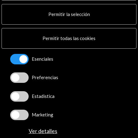
Noticias
Multimedia
Permitir la selección
Cultura en Red
Mapa Web
Boletín digital
Logo y crédito a AC/E
Permitir todas las cookies
Conecta
Esenciales
X
(Twitter)
Instagram
Preferencias
LinkedIn
Facebook
Estadistica
Youtube
Spotify
Flickr
Marketing
TikTok
Ver detalles