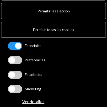
Noticias
Multimedia
Permitir la selección
Cultura en Red
Mapa Web
Boletín digital
Logo y crédito a AC/E
Permitir todas las cookies
Conecta
Esenciales
X
(Twitter)
Instagram
Preferencias
LinkedIn
Facebook
Estadistica
Youtube
Spotify
Flickr
Marketing
TikTok
Ver detalles