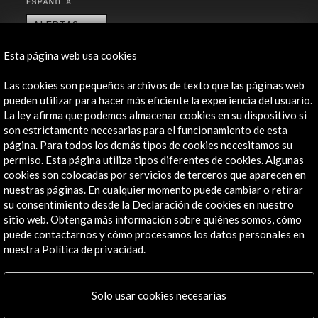
ALERTAS
AC/E
Esta página web usa cookies
Contacta
Las cookies son pequeños archivos de texto que las páginas web
info@accioncultural.es
pueden utilizar para hacer más eficiente la experiencia del usuario.
La ley afirma que podemos almacenar cookies en su dispositivo si
+34 91 700 4000
son estrictamente necesarias para el funcionamiento de esta
página. Para todos los demás tipos de cookies necesitamos su
José Abascal, 4 - 4º
permiso. Esta página utiliza tipos diferentes de cookies. Algunas
28003 Madrid, España
cookies son colocadas por servicios de terceros que aparecen en
Canales de contacto
nuestras páginas. En cualquier momento puede cambiar o retirar
su consentimiento desde la Declaración de cookies en nuestro
Explora
sitio web. Obtenga más información sobre quiénes somos, cómo
puede contactarnos y cómo procesamos los datos personales en
Institucional
nuestra Política de privacidad.
Actividades
Programa PICE
Solo usar cookies necesarias
Residencias