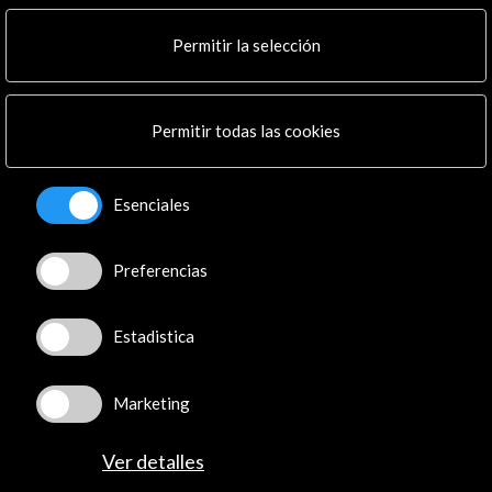
Multimedia
Cultura en Red
Permitir la selección
Mapa Web
Boletín digital
Logo y crédito a AC/E
Permitir todas las cookies
Conecta
Esenciales
X
(Twitter)
Instagram
Preferencias
LinkedIn
Facebook
Estadistica
Youtube
Spotify
Flickr
Marketing
TikTok
Ver detalles