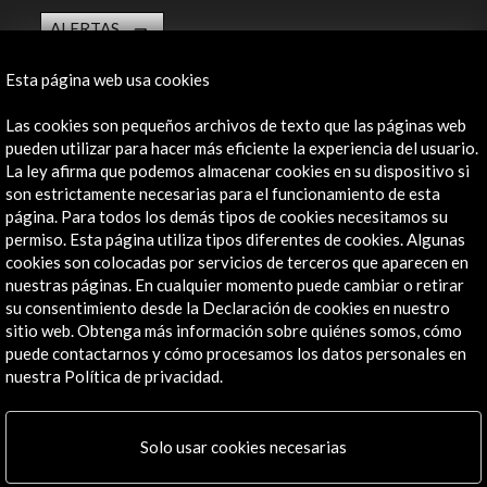
ALERTAS
AC/E
Esta página web usa cookies
Contacta
Las cookies son pequeños archivos de texto que las páginas web
info@accioncultural.es
pueden utilizar para hacer más eficiente la experiencia del usuario.
La ley afirma que podemos almacenar cookies en su dispositivo si
+34 91 700 4000
son estrictamente necesarias para el funcionamiento de esta
José Abascal, 4 - 4º
página. Para todos los demás tipos de cookies necesitamos su
28003 Madrid, España
permiso. Esta página utiliza tipos diferentes de cookies. Algunas
cookies son colocadas por servicios de terceros que aparecen en
Canales de contacto
nuestras páginas. En cualquier momento puede cambiar o retirar
su consentimiento desde la Declaración de cookies en nuestro
Explora
sitio web. Obtenga más información sobre quiénes somos, cómo
puede contactarnos y cómo procesamos los datos personales en
Institucional
nuestra Política de privacidad.
Actividades
Programa PICE
Solo usar cookies necesarias
Residencias
Noticias