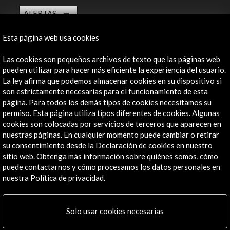
ALERTAS
AC/E
Esta página web usa cookies
Contacta
Las cookies son pequeños archivos de texto que las páginas web
info@accioncultural.es
pueden utilizar para hacer más eficiente la experiencia del usuario.
La ley afirma que podemos almacenar cookies en su dispositivo si
+34 91 700 4000
son estrictamente necesarias para el funcionamiento de esta
José Abascal, 4 - 4º
página. Para todos los demás tipos de cookies necesitamos su
28003 Madrid, España
permiso. Esta página utiliza tipos diferentes de cookies. Algunas
cookies son colocadas por servicios de terceros que aparecen en
Canales de contacto
nuestras páginas. En cualquier momento puede cambiar o retirar
su consentimiento desde la Declaración de cookies en nuestro
Explora
sitio web. Obtenga más información sobre quiénes somos, cómo
puede contactarnos y cómo procesamos los datos personales en
Institucional
nuestra Política de privacidad.
Actividades
Programa PICE
Solo usar cookies necesarias
Residencias
Noticias