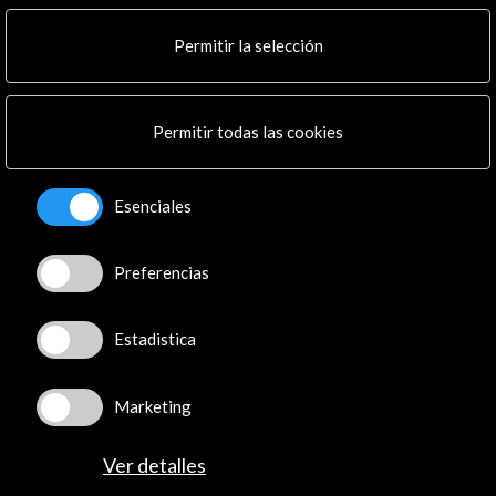
Multimedia
Cultura en Red
Permitir la selección
Mapa Web
Boletín digital
Logo y crédito a AC/E
Permitir todas las cookies
Conecta
Esenciales
X
(Twitter)
Instagram
Preferencias
LinkedIn
Facebook
Estadistica
Youtube
Spotify
Flickr
Marketing
TikTok
Ver detalles