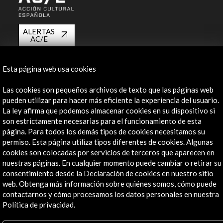
ALERTAS
AC/E
Contacta
Esta página web usa cookies
info@accioncultural.es
Las cookies son pequeños archivos de texto que las páginas web
+34 91 700 4000
pueden utilizar para hacer más eficiente la experiencia del usuario.
La ley afirma que podemos almacenar cookies en su dispositivo si
José Abascal, 4 - 4º
son estrictamente necesarias para el funcionamiento de esta
28003 Madrid, España
página. Para todos los demás tipos de cookies necesitamos su
permiso. Esta página utiliza tipos diferentes de cookies. Algunas
Canales de contacto
cookies son colocadas por servicios de terceros que aparecen en
nuestras páginas. En cualquier momento puede cambiar o retirar su
Explora
consentimiento desde la Declaración de cookies en nuestro sitio
web. Obtenga más información sobre quiénes somos, cómo puede
Institucional
contactarnos y cómo procesamos los datos personales en nuestra
Actividades
Política de privacidad.
Programa PICE