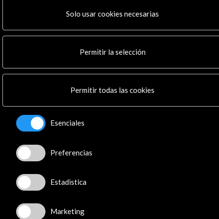
Residencias
Noticias
Solo usar cookies necesarias
Multimedia
Cultura en Red
Mapa Web
Permitir la selección
Boletín digital
Logo y crédito a AC/E
Permitir todas las cookies
Conecta
X
(Twitter)
Esenciales
Instagram
LinkedIn
Preferencias
Facebook
Youtube
Estadistica
Spotify
Flickr
TikTok
Marketing