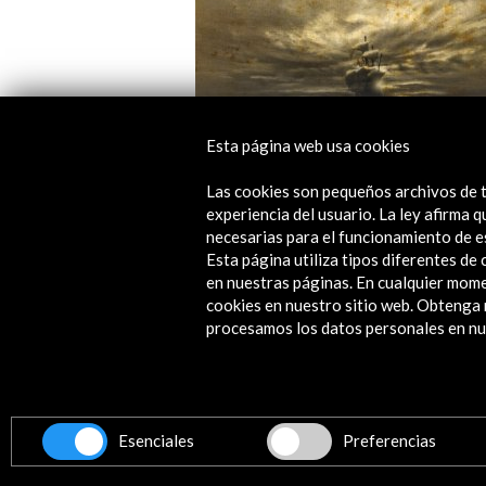
Esta página web usa cookies
Las cookies son pequeños archivos de t
Pacífico. España y la aventura de La
experiencia del usuario. La ley afirma
del Sur
necesarias para el funcionamiento de e
Esta página utiliza tipos diferentes d
Ver actividad
en nuestras páginas. En cualquier mome
cookies en nuestro sitio web. Obteng
procesamos los datos personales en nue
Contacta
Esenciales
Preferencias
info@accioncultural.es