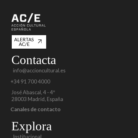
ALERTAS
AC/E
Contacta
info@accioncultural.es
+34 91 700 4000
José Abascal, 4 - 4º
28003 Madrid, España
Canales de contacto
Explora
Institucional