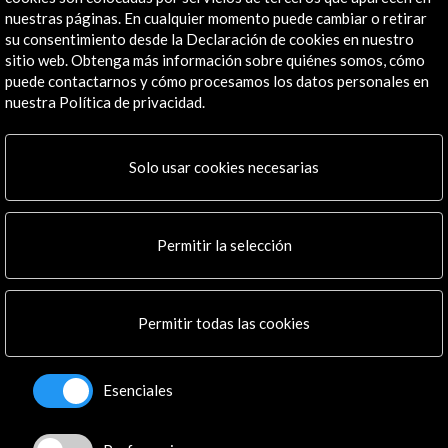
Residencias
nuestras páginas. En cualquier momento puede cambiar o retirar
Noticias
su consentimiento desde la Declaración de cookies en nuestro
Multimedia
sitio web. Obtenga más información sobre quiénes somos, cómo
Cultura en Red
puede contactarnos y cómo procesamos los datos personales en
Mapa Web
nuestra Política de privacidad.
Boletín digital
Logo y crédito a AC/E
Solo usar cookies necesarias
Conecta
Permitir la selección
X
(Twitter)
Instagram
LinkedIn
Facebook
Permitir todas las cookies
Youtube
Spotify
Esenciales
Flickr
TikTok