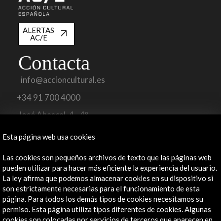
ALERTAS
AC/E
Contacta
info@accioncultural.es
+34 91 700 4000
José Abascal, 4 - 4º
28003 Madrid, España
Esta página web usa cookies
Canales de contacto
Las cookies son pequeños archivos de texto que las páginas web
Explora
pueden utilizar para hacer más eficiente la experiencia del usuario.
La ley afirma que podemos almacenar cookies en su dispositivo si
Institucional
son estrictamente necesarias para el funcionamiento de esta
Actividades
página. Para todos los demás tipos de cookies necesitamos su
permiso. Esta página utiliza tipos diferentes de cookies. Algunas
Programa PICE
cookies son colocadas por servicios de terceros que aparecen en