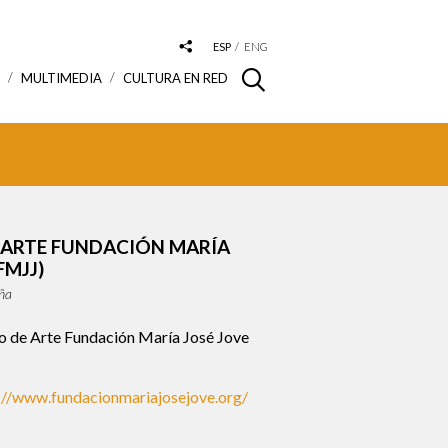
ESP
ENG
S
MULTIMEDIA
CULTURA EN RED
 ARTE FUNDACIÓN MARÍA
FMJJ)
ña
 de Arte Fundación María José Jove
://www.fundacionmariajosejove.org/