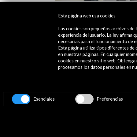
Andrés Izquierdo, Rosa Tharrats |
Esta página web usa cookies
Residencias FMJJ Ciudad de México 
Oaxaca 2026
Las cookies son pequeños archivos de t
experiencia del usuario. La ley afirma
Ver actividad
necesarias para el funcionamiento de e
Esta página utiliza tipos diferentes d
en nuestras páginas. En cualquier mome
cookies en nuestro sitio web. Obteng
procesamos los datos personales en nue
Contacta
info@accioncultural.es
+34 91 700 4000
ALERTAS
Esenciales
Preferencias
AC/E
José Abascal, 4 - 4º
28003 Madrid, España
Canales de contacto