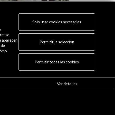
n Llavaneras, Elena Matamoro |
ncias Artísticas Internacionales
o De Arte FMJJ 2024
Solo usar cookies necesarias
e
 actividad
rmiso.
ue aparecen
Permitir la selección
 de
cómo
Conecta
Permitir todas las cookies
X
(Twitter)
Instagram
LinkedIn
Ver detalles
Facebook
Youtube
Spotify
Flickr
TikTok