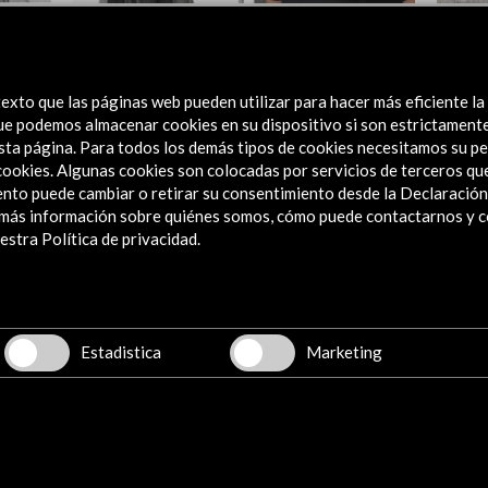
Lara Fluxá, Miguel Ángel Tornero |
Marti
/
Programa de residencias Centro de Arte
Reside
FMJJ 2025
Centr
exto que las páginas web pueden utilizar para hacer más eficiente la
 que podemos almacenar cookies en su dispositivo si son estrictament
Ver actividad
Ver
sta página. Para todos los demás tipos de cookies necesitamos su pe
e cookies. Algunas cookies son colocadas por servicios de terceros q
nto puede cambiar o retirar su consentimiento desde la Declaración
a más información sobre quiénes somos, cómo puede contactarnos y 
stra Política de privacidad.
Explora
Institucional
Actividades
Programa PICE
Estadistica
Marketing
Residencias
Noticias
Multimedia
Cultura en Red
Mapa Web