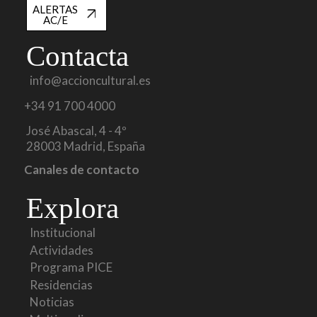
ALERTAS
AC/E
Contacta
info@accioncultural.es
+34 91 700 4000
José Abascal, 4 - 4º
28003 Madrid, España
Canales de contacto
Explora
Institucional
Actividades
Programa PICE
Residencias
Noticias