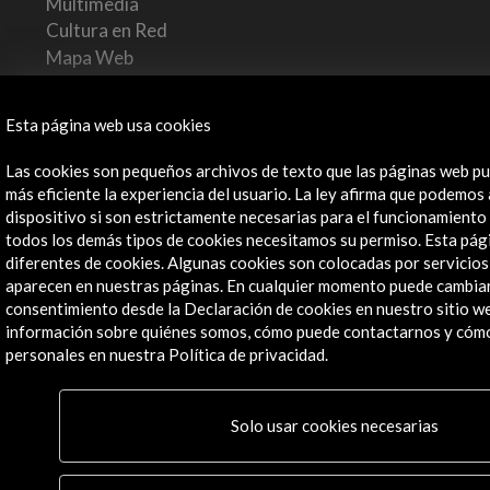
Multimedia
Cultura en Red
Mapa Web
Boletín digital
Logo y crédito a AC/E
Esta página web usa cookies
Conecta
Las cookies son pequeños archivos de texto que las páginas web pu
más eficiente la experiencia del usuario. La ley afirma que podemos
dispositivo si son estrictamente necesarias para el funcionamiento
X
(Twitter)
todos los demás tipos de cookies necesitamos su permiso. Esta págin
Instagram
diferentes de cookies. Algunas cookies son colocadas por servicios
LinkedIn
aparecen en nuestras páginas. En cualquier momento puede cambiar 
Facebook
consentimiento desde la Declaración de cookies en nuestro sitio 
Youtube
información sobre quiénes somos, cómo puede contactarnos y cóm
Spotify
personales en nuestra Política de privacidad.
Flickr
TikTok
Solo usar cookies necesarias