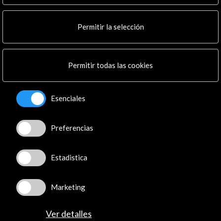
Noticias
Multimedia
Permitir la selección
Cultura en Red
Mapa Web
Boletín digital
Permitir todas las cookies
Logo y crédito a AC/E
Conecta
Esenciales
X
(Twitter)
Preferencias
Instagram
LinkedIn
Facebook
Estadistica
Youtube
Spotify
Marketing
Flickr
TikTok
Ver detalles