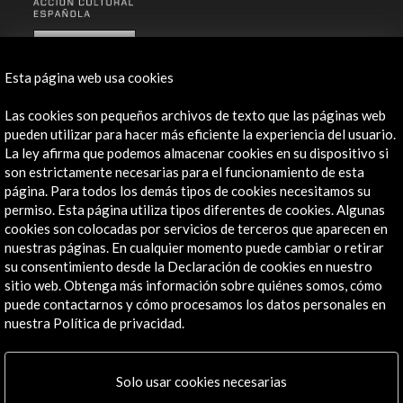
ALERTAS
AC/E
Esta página web usa cookies
Contacta
Las cookies son pequeños archivos de texto que las páginas web
info@accioncultural.es
pueden utilizar para hacer más eficiente la experiencia del usuario.
La ley afirma que podemos almacenar cookies en su dispositivo si
+34 91 700 4000
son estrictamente necesarias para el funcionamiento de esta
página. Para todos los demás tipos de cookies necesitamos su
José Abascal, 4 - 4º
permiso. Esta página utiliza tipos diferentes de cookies. Algunas
28003 Madrid, España
cookies son colocadas por servicios de terceros que aparecen en
Canales de contacto
nuestras páginas. En cualquier momento puede cambiar o retirar
su consentimiento desde la Declaración de cookies en nuestro
Explora
sitio web. Obtenga más información sobre quiénes somos, cómo
puede contactarnos y cómo procesamos los datos personales en
nuestra Política de privacidad.
Institucional
Actividades
Programa PICE
Solo usar cookies necesarias
Residencias