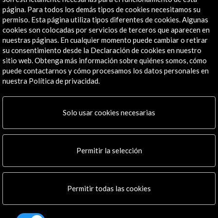
página. Para todos los demás tipos de cookies necesitamos su
Institucional
permiso. Esta página utiliza tipos diferentes de cookies. Algunas
Actividades
cookies son colocadas por servicios de terceros que aparecen en
Programa PICE
nuestras páginas. En cualquier momento puede cambiar o retirar
Residencias
su consentimiento desde la Declaración de cookies en nuestro
Noticias
sitio web. Obtenga más información sobre quiénes somos, cómo
puede contactarnos y cómo procesamos los datos personales en
Multimedia
nuestra Política de privacidad.
Cultura en Red
Mapa Web
Boletín digital
Solo usar cookies necesarias
Logo y crédito a AC/E
Conecta
Permitir la selección
X
(Twitter)
Instagram
Permitir todas las cookies
LinkedIn
Facebook
Youtube