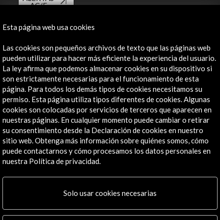
AC/E
Contacta
Esta página web usa cookies
info@accioncultural.es
Las cookies son pequeños archivos de texto que las páginas web
pueden utilizar para hacer más eficiente la experiencia del usuario.
+34 91 700 4000
La ley afirma que podemos almacenar cookies en su dispositivo si
son estrictamente necesarias para el funcionamiento de esta
José Abascal, 4 - 4º
página. Para todos los demás tipos de cookies necesitamos su
28003 Madrid, España
permiso. Esta página utiliza tipos diferentes de cookies. Algunas
Canales de contacto
cookies son colocadas por servicios de terceros que aparecen en
nuestras páginas. En cualquier momento puede cambiar o retirar
Explora
su consentimiento desde la Declaración de cookies en nuestro
sitio web. Obtenga más información sobre quiénes somos, cómo
puede contactarnos y cómo procesamos los datos personales en
Institucional
nuestra Política de privacidad.
Actividades
Programa PICE
Residencias
Solo usar cookies necesarias
Noticias
Multimedia