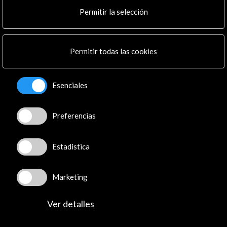
Cultura en Red
Permitir la selección
Mapa Web
Boletín digital
Logo y crédito a AC/E
Permitir todas las cookies
Conecta
Esenciales
X
(Twitter)
Instagram
Preferencias
LinkedIn
Facebook
Youtube
Estadistica
Spotify
Flickr
Marketing
TikTok
Ver detalles
© Acción Cultural Española (AC/E) /
Política de