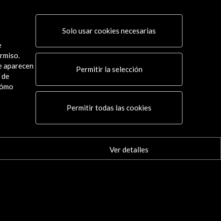
Solo usar cookies necesarias
e
rmiso.
ue aparecen
Permitir la selección
 de
cómo
Conecta
Permitir todas las cookies
X
(Twitter)
Instagram
LinkedIn
Ver detalles
Facebook
Youtube
Spotify
Flickr
TikTok