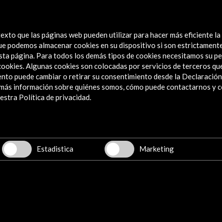
exto que las páginas web pueden utilizar para hacer más eficiente la
 que podemos almacenar cookies en su dispositivo si son estrictament
sta página. Para todos los demás tipos de cookies necesitamos su pe
e cookies. Algunas cookies son colocadas por servicios de terceros q
nto puede cambiar o retirar su consentimiento desde la Declaración
a más información sobre quiénes somos, cómo puede contactarnos y 
Explora
stra Política de privacidad.
Institucional
Actividades
Programa PICE
Estadistica
Marketing
Residencias
Noticias
Multimedia
Cultura en Red
Mapa Web
Boletín digital