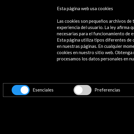
Esta página web usa cookies
Identidad femenina en el IVAM
Las cookies son pequeños archivos de t
Ver
experiencia del usuario. La ley afirma
necesarias para el funcionamiento de e
Esta página utiliza tipos diferentes d
en nuestras páginas. En cualquier mome
cookies en nuestro sitio web. Obteng
Contacta
procesamos los datos personales en nue
info@accioncultural.es
+34 91 700 4000
ALERTAS
AC/E
Esenciales
Preferencias
José Abascal, 4 - 4º
28003 Madrid, España
Canales de contacto