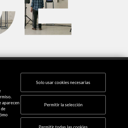
Conecta
Solo usar cookies necesarias
X
(Twitter)
e
Instagram
rmiso.
LinkedIn
ue aparecen
Permitir la selección
Facebook
 de
cómo
Youtube
Spotify
Permitir todas las cookies