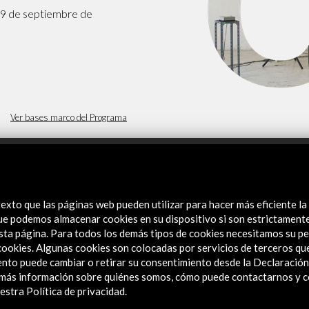
9 de septiembre de
Logos y crédito a AC/E
Contacto
Ver bases marco del Programa
Explora
exto que las páginas web pueden utilizar para hacer más eficiente la
Institucional
 que podemos almacenar cookies en su dispositivo si son estrictament
Actividades
sta página. Para todos los demás tipos de cookies necesitamos su pe
Programa PICE
e cookies. Algunas cookies son colocadas por servicios de terceros q
Residencias
nto puede cambiar o retirar su consentimiento desde la Declaración
a más información sobre quiénes somos, cómo puede contactarnos y 
Noticias
stra Política de privacidad.
Multimedia