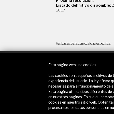
Próxima resolución:
Listado definitivo disponible:
2
2017
Ver bases de la convocatoria específica
Esta página web usa cookies
Contacta
Las cookies son pequeños archivos de t
info@accioncultural.es
experiencia del usuario. La ley afirma
necesarias para el funcionamiento de e
+34 91 700 4000
ALERTAS
Esta página utiliza tipos diferentes d
AC/E
José Abascal, 4 - 4º
en nuestras páginas. En cualquier mome
28003 Madrid, España
cookies en nuestro sitio web. Obteng
procesamos los datos personales en nue
Canales de contacto